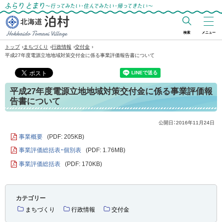
ふらりとまり～行ってみたい・住んでみた
い・帰ってきたい～
検索
メニュー
北海道 泊村
›
›
›
›
トップ
まちづくり
行政情報
交付金
Hokkaido Tomari
平成27年度電源立地地域対策交付金に係る事業評価報告書について
Village
平成27年度電源立地地域対策交付金に係る事業評価報
告書について
公開日：
2016年11月24日
事業概要
(PDF: 205KB)
事業評価総括表・個別表
(PDF: 1.76MB)
事業評価総括表
(PDF: 170KB)
カテゴリー
まちづくり
行政情報
交付金