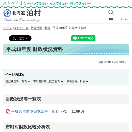
ふらりとまり～行ってみたい・住んでみた
い・帰ってきたい～
検索
メニュー
北海道 泊村
›
›
›
›
トップ
まちづくり
行政情報
財政
平成18年度 財政状況資料
Hokkaido Tomari
Village
平成18年度 財政状況資料
公開日：
2011年3月24日
ページ内目次
財政状況等一覧表
市町村財政比較分析表
歳出比較分析表
財政状況等一覧表
平成18年度 財政状況等一覧表
(PDF: 11.8KB)
市町村財政比較分析表