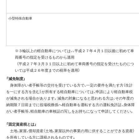
小型特殊自動車
※３輪以上の軽自動車については、、平成２７年４月１日以後に初めて車
両番号の指定を受けるものから適用
（平成２７年３月３１日以上に初めて車両番号の指定を受けたものにつ
いては平成２６年度までの税率を適用）
「減免制度」
身体障がい者手帳等の交付を受けている方で、一定の要件を満たす方（生計
を一にする方を含む）が所有する軽自動車については、申請により軽自動車税
が減免される場合があります。減免の対象になると思われる方は、その年度の
納期限７日前までに役場税務係へ軽自動車を運転する方の運転免許証、身体障
がい者手帳等、軽自動車の車検証の写しをお持ちになって申請してください。
「固定資産税とは」
土地、家屋、償却資産（土地、家屋以外の事業の用に供することができる資産）
を所有している方に課税されるものです。