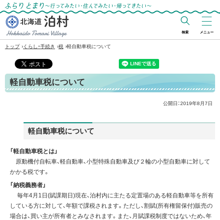
ふらりとまり～行ってみたい・住んでみた
い・帰ってきたい～
検索
メニュー
北海道 泊村
›
›
›
トップ
くらし・手続き
税
軽自動車税について
Hokkaido Tomari
Village
軽自動車税について
公開日：
2019年8月7日
軽自動車税について
「軽自動車税とは」
原動機付自転車、軽自動車、小型特殊自動車及び２輪の小型自動車に対して
かかる税です。
「納税義務者」
毎年4月1日(賦課期日)現在、泊村内に主たる定置場のある軽自動車等を所有
している方に対して、年額で課税されます。ただし、割賦(所有権留保付)販売の
場合は、買い主が所有者とみなされます。また、月賦課税制度ではないため、年