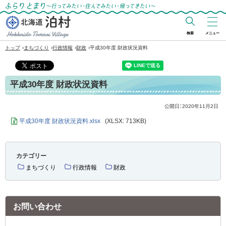
ふらりとまり～行ってみたい・住んでみた
い・帰ってきたい～
検索
メニュー
北海道 泊村
›
›
›
›
トップ
まちづくり
行政情報
財政
平成30年度 財政状況資料
Hokkaido Tomari
Village
平成30年度 財政状況資料
公開日：
2020年11月2日
平成30年度 財政状況資料.xlsx
(XLSX: 713KB)
カテゴリー
まちづくり
行政情報
財政
お問い合わせ