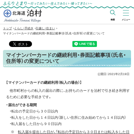
ふらりとまり～行ってみたい・住んでみた
い・帰ってきたい～
検索
メニュー
北海道 泊村
›
›
›
トップ
くらし・手続き
引越し・住まい
Hokkaido Tomari
マイナンバーカードの継続利用・券面記載事項（氏名・住所等）の変更について
Village
マイナンバーカードの継続利用・券面記載事項（氏名・
住所等）の変更について
公開日：
2021年2月19日
【マイナンバーカードの継続利用（転入の場合）】
他市町村からの転入の届出の際に、お持ちのカードを泊村で引き続き利用す
るために必要な手続きです。
・届出ができる期間
・転出の予定日から３０日以内
・転入をした日から１４日以内（新しい住所に住み始めてから１４日以内）
・転入届をした日から９０日以内
※
転入届を提出した日が、「転出の予定日から３０日または転入をした日