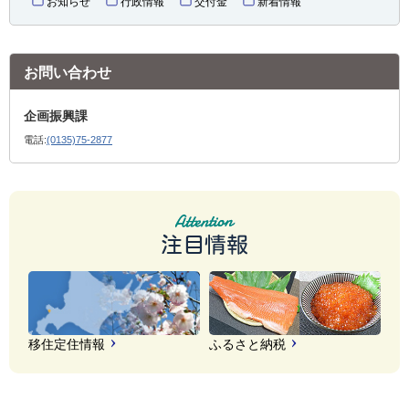
お知らせ
行政情報
交付金
新着情報
お問い合わせ
企画振興課
電話:
(0135)75-2877
注目情報
移住定住情報
ふるさと納税