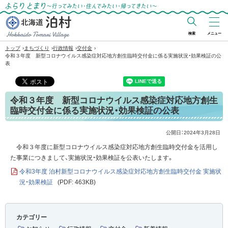
ふらりとまり～行ってみたい・住んでみた
い・帰ってきたい～
検索
メニュー
北海道 泊村
›
›
›
›
トップ
まちづくり
行政情報
交付金
令和３年度 新型コロナウイルス感染症対応地方創生臨時交付金に係る実施状況・効果検証の公
Hokkaido Tomari
表
Village
令和３年度 新型コロナウイルス感染症対応地方創生
臨時交付金に係る実施状況・効果検証の公表
公開日：
2024年3月28日
令和３年度に新型コロナウイルス感染症対応地方創生臨時交付金を活用し
た事業につきまして、実施状況・効果検証を公表いたします。
令和3年度 泊村新型コロナウイルス感染症対応地方創生臨時交付金 実施状
況・効果検証
(PDF: 463KB)
カテゴリー