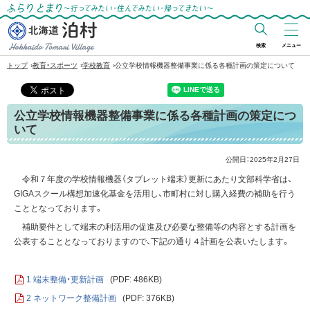
ふらりとまり～行ってみたい・住んでみた
い・帰ってきたい～
検索
メニュー
北海道 泊村
›
›
›
トップ
教育・スポーツ
学校教育
公立学校情報機器整備事業に係る各種計画の策定について
Hokkaido Tomari
Village
公立学校情報機器整備事業に係る各種計画の策定につ
いて
公開日：
2025年2月27日
令和７年度の学校情報機器（タブレット端末）更新にあたり文部科学省は、
GIGAスクール構想加速化基金を活用し、市町村に対し購入経費の補助を行う
こととなっております。
補助要件として端末の利活用の促進及び必要な整備等の内容とする計画を
公表することとなっておりますので、下記の通り４計画を公表いたします。
1 端末整備・更新計画
(PDF: 486KB)
2 ネットワーク整備計画
(PDF: 376KB)