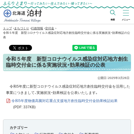
ふらりとまり～行ってみたい・住んでみた
い・帰ってきたい～
検索
メニュー
北海道 泊村
›
›
›
›
トップ
まちづくり
行政情報
交付金
令和５年度 新型コロナウイルス感染症対応地方創生臨時交付金に係る実施状況・効果検証の公
Hokkaido Tomari
表
Village
令和５年度 新型コロナウイルス感染症対応地方創生
臨時交付金に係る実施状況・効果検証の公表
公開日：
2025年3月26日
令和5年度に新型コロナウイルス感染症対応地方創生臨時交付金を活用した
事業につきまして、実施状況・効果検証を公表いたします。
令和5年度物価高騰対応重点支援地方創生臨時交付金効果検証結果
(PDF: 337KB)
カテゴリー