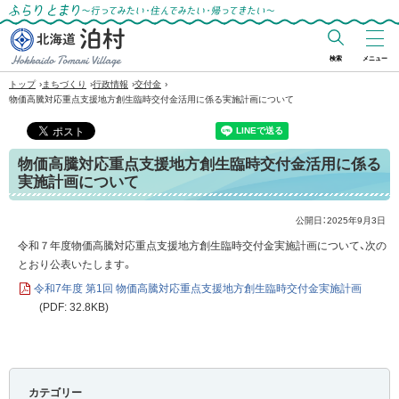
ふらりとまり～行ってみたい・住んでみた
い・帰ってきたい～
検索
メニュー
北海道 泊村
›
›
›
›
トップ
まちづくり
行政情報
交付金
Hokkaido Tomari
物価高騰対応重点支援地方創生臨時交付金活用に係る実施計画について
Village
物価高騰対応重点支援地方創生臨時交付金活用に係る
実施計画について
公開日：
2025年9月3日
令和７年度物価高騰対応重点支援地方創生臨時交付金実施計画について、次の
とおり公表いたします。
令和7年度 第1回 物価高騰対応重点支援地方創生臨時交付金実施計画
(PDF: 32.8KB)
カテゴリー