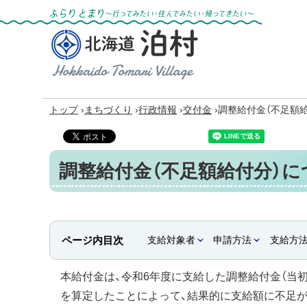
ふらりとまり～行ってみたい・住んでみた
い・帰ってきたい～
北海道 泊村
Hokkaido Tomari
Village
›
›
›
›
トップ
まちづくり
行政情報
交付金
調整給付金（不足額
調整給付金（不足額給付分）に
ページ内目次
支給対象者
申請方法
支給方
本給付金は、令和6年度に支給した調整給付金（当
を算定したことによって、結果的に支給額に不足が