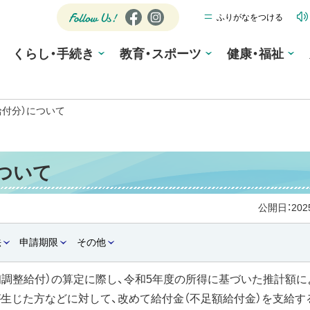
ふりがなをつける
公式SNS
Fa
Ins
ce
tag
Follow
くらし・手続き
教育・スポーツ
bo
ra
健康・福祉
Us!
ok
m
給付分）について
ついて
公開日：
20
法
申請期限
その他
初調整給付）の算定に際し、令和5年度の所得に基づいた推計額に
生じた方などに対して、改めて給付金（不足額給付金）を支給す