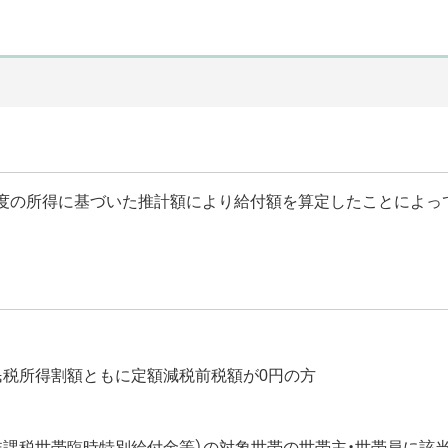
年度の所得に基づいた推計額により給付額を算定したことによっ
住民税所得割額ともに定額減税前税額が0円の方
（非課税世帯臨時特別給付金等）の対象世帯の世帯主・世帯員に該