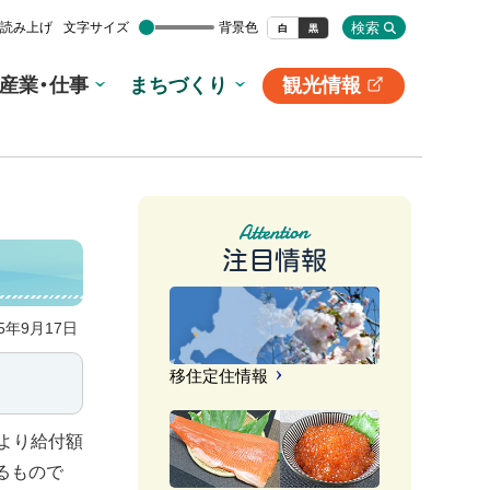
検索
読み上げ
文字サイズ
背景色
白
黒
産業・仕事
まちづくり
観光情報
別
サ
イ
ト
注目情報
25年9月17日
移住定住情報
より給付額
るもので