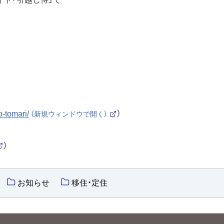
o-tomari/
）
（新規ウィンドウで開く）
（
外
部
）
サ
イ
外
ト
部
）
サ
お知らせ
移住・定住
イ
ト