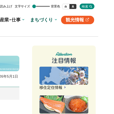
検索
読み上げ
文字サイズ
背景色
白
黒
産業・仕事
まちづくり
観光情報
別
サ
イ
ト
注目情報
026年5月1日
移住定住情報