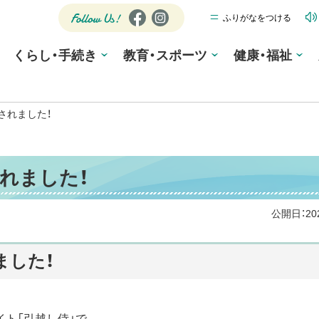
ふりがなをつける
公式SNS
Fa
Ins
ce
tag
Follow
くらし・手続き
教育・スポーツ
bo
ra
健康・福祉
Us!
ok
m
されました！
れました！
公開日：
2
ました！
ト「引越し侍」で