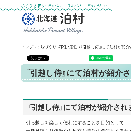
ふらりとまり～行ってみたい・住んでみた
い・帰ってきたい～
北海道 泊村
Hokkaido Tomari
Village
›
›
›
トップ
まちづくり
移住・定住
『引越し侍』にて泊村が紹介
『引越し侍』にて泊村が紹介さ
『引越し侍』にて泊村が紹介され
引っ越しを楽しく便利にすることを目的として
一括見積もり依頼やお役立ち情報の発信をするサイ