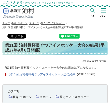
ふらりとまり～行ってみたい・住んでみた
い・帰ってきたい～
検索
メニュー
北海道 泊村
›
›
›
›
トップ
教育・スポーツ
スポーツ
長ぐつアイスホッケー
Hokkaido Tomari
第11回 泊村長杯長ぐつアイスホッケー大会の結果（平成27年9月6日開催）
Village
第11回 泊村長杯長ぐつアイスホッケー大会の結果（平
成27年9月6日開催）
公開日：
2016年7月6日
第11回 泊村長杯長ぐつアイスホッケー大会の結果は以下になります。
第11回 泊村長杯長ぐつアイスホッケー大会の結果
(PDF: 135KB)
カテゴリー
教育・スポーツ
スポーツ
長ぐつアイスホッケー