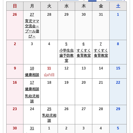
曜
曜
曜
曜
曜
曜
曜
日
月
火
水
木
金
土
日
日
日
日
日
日
日
26
27
28
29
30
31
1
育児ママ
交流会～
プール遊
び～
2
3
4
5
6
7
8
小学生虫
すくすく
すくすく
歯予防教
食育教室
食育教室
室
9
10
11
12
13
14
15
健康相談
山の日
16
17
18
19
20
21
22
健康相談
乳幼児相
談
23
24
25
26
27
28
29
乳幼児相
談
30
31
1
2
3
4
5