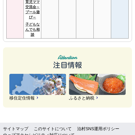
育児ママ
交流会～
プール遊
び～
子どもな
んでも相
談
注目情報
移住定住情報
ふるさと納税
サイトマップ
このサイトについて
泊村SNS運用ポリシー