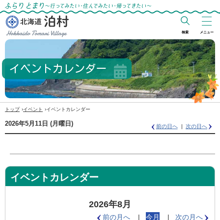
ふらりとまり～行ってみたい・住んでみた
い・帰ってきたい～
検索
メニュー
北海道 泊村
Hokkaido Tomari
イベントカレンダー
Village
›
›
トップ
イベント
イベントカレンダー
2026年5月11日
(月
曜日
)
前の日へ
次の日へ
イベントカレンダー
2026年8月
前の月へ
今月
次の月へ