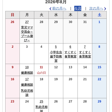
2026年8月
前の月へ
今月
次の月へ
曜
曜
曜
曜
曜
曜
曜
日
月
火
水
木
金
土
日
日
日
日
日
日
日
26
27
28
29
30
31
1
育児ママ
交流会～
プール遊
び～
2
3
4
5
6
7
8
小学生虫
すくすく
すくすく
歯予防教
食育教室
食育教室
室
9
10
11
12
13
14
15
健康相談
山の日
16
17
18
19
20
21
22
健康相談
乳幼児相
談
23
24
25
26
27
28
29
乳幼児相
談