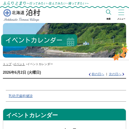
ふらりとまり～行ってみたい・住んでみた
い・帰ってきたい～
検索
メニュー
北海道 泊村
Hokkaido Tomari
イベントカレンダー
Village
›
›
トップ
イベント
イベントカレンダー
2026年6月2日
(火
曜日
)
前の日へ
次の日へ
乳幼児歯科健診
イベントカレンダー