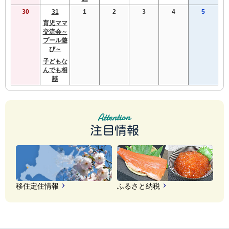
30
31
1
2
3
4
5
育児ママ
交流会～
プール遊
び～
子どもな
んでも相
談
注目情報
移住定住情報
ふるさと納税