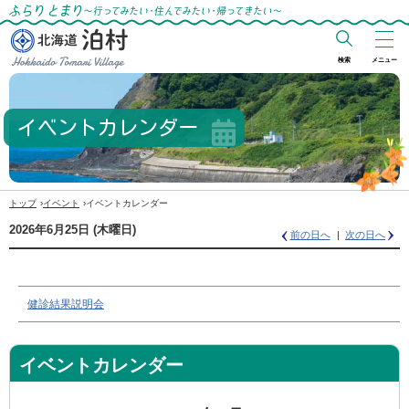
ふらりとまり～行ってみたい・住んでみた
い・帰ってきたい～
検索
メニュー
北海道 泊村
Hokkaido Tomari
イベントカレンダー
Village
›
›
トップ
イベント
イベントカレンダー
2026年6月25日
(木
曜日
)
前の日へ
次の日へ
健診結果説明会
イベントカレンダー