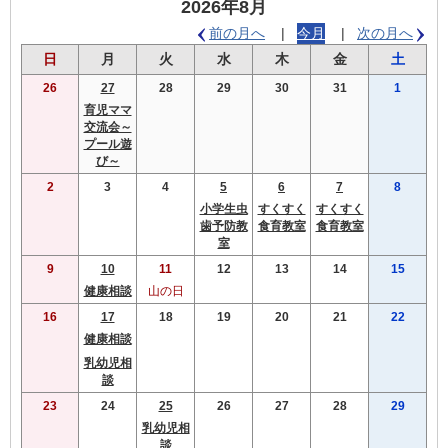
2026年8月
前の月へ
今月
次の月へ
曜
曜
曜
曜
曜
曜
曜
日
月
火
水
木
金
土
日
日
日
日
日
日
日
26
27
28
29
30
31
1
育児ママ
交流会～
プール遊
び～
2
3
4
5
6
7
8
小学生虫
すくすく
すくすく
歯予防教
食育教室
食育教室
室
9
10
11
12
13
14
15
健康相談
山の日
16
17
18
19
20
21
22
健康相談
乳幼児相
談
23
24
25
26
27
28
29
乳幼児相
談