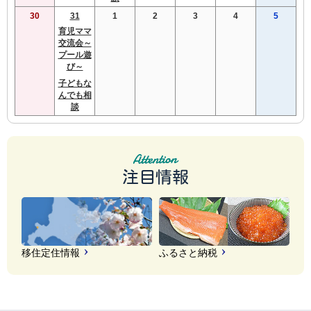
30
31
1
2
3
4
5
育児ママ
交流会～
プール遊
び～
子どもな
んでも相
談
注目情報
移住定住情報
ふるさと納税