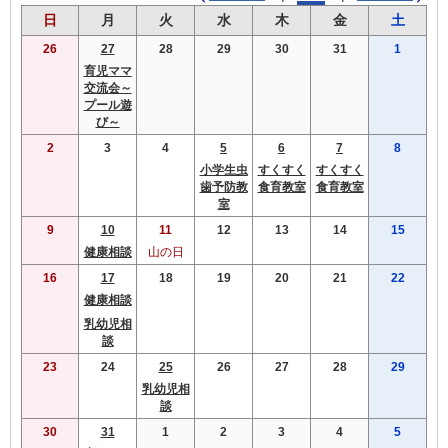
曜
曜
曜
曜
曜
曜
曜
日
月
火
水
木
金
土
日
日
日
日
日
日
日
26
27
28
29
30
31
1
育児ママ
交流会～
プール遊
び～
2
3
4
5
6
7
8
小学生虫
すくすく
すくすく
歯予防教
食育教室
食育教室
室
9
10
11
12
13
14
15
健康相談
山の日
16
17
18
19
20
21
22
健康相談
乳幼児相
談
23
24
25
26
27
28
29
乳幼児相
談
30
31
1
2
3
4
5