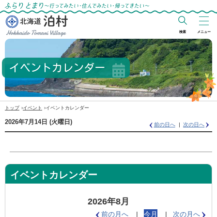
ふらりとまり～行ってみたい・住んでみた
い・帰ってきたい～
検索
メニュー
北海道 泊村
Hokkaido Tomari
イベントカレンダー
Village
›
›
トップ
イベント
イベントカレンダー
2026年7月14日
(火
曜日
)
前の日へ
次の日へ
イベントカレンダー
2026年8月
前の月へ
今月
次の月へ