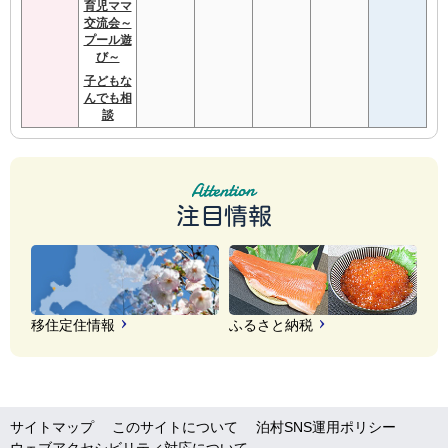
育児ママ
交流会～
プール遊
び～
子どもな
んでも相
談
注目情報
移住定住情報
ふるさと納税
サイトマップ
このサイトについて
泊村SNS運用ポリシー