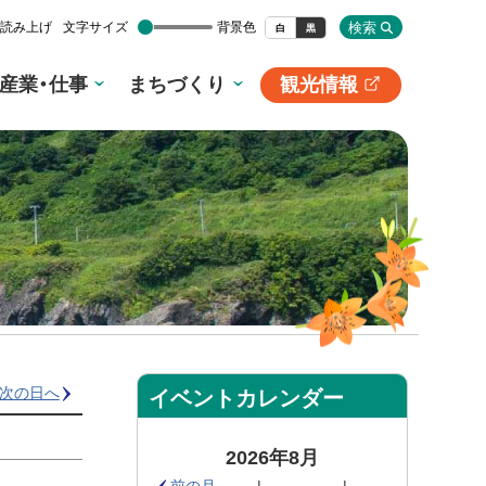
検索
読み上げ
文字サイズ
背景色
白
黒
産業・仕事
まちづくり
観光情報
別
サ
イ
ト
次の日へ
イベントカレンダー
2026年8月
前の月