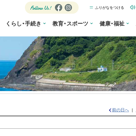
ふりがなをつける
公式SNS
Fa
Ins
ce
tag
Follow
くらし・手続き
教育・スポーツ
bo
ra
健康・福祉
Us!
ok
m
前の日へ