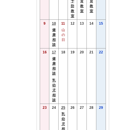
予
育
育
防
教
教
教
室
室
室
9
10
11
12
13
14
15
健
山
康
の
相
日
談
16
17
18
19
20
21
22
健
康
相
談
乳
幼
児
相
談
23
24
25
26
27
28
29
乳
幼
児
相