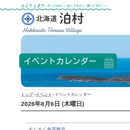
ふらりとまり～行ってみたい・住んでみた
い・帰ってきたい～
北海道 泊村
Hokkaido Tomari
Village
イベントカレンダー
›
›
トップ
イベント
イベントカレンダー
2026年8月6日
(木
曜日
)
すくすく食育教室