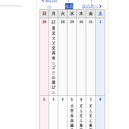
へ
今月
次の月へ
曜
曜
曜
曜
曜
曜
曜
日
月
火
水
木
金
土
日
日
日
日
日
日
日
26
27
28
29
30
31
1
育
児
マ
マ
交
流
会
～
プ
ー
ル
遊
び
～
2
3
4
5
6
7
8
小
す
す
学
く
く
生
す
す
虫
く
く
歯
食
食