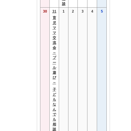
談
30
31
1
2
3
4
5
育
児
マ
マ
交
流
会
～
プ
ー
ル
遊
び
～
子
ど
も
な
ん
で
も
相
談