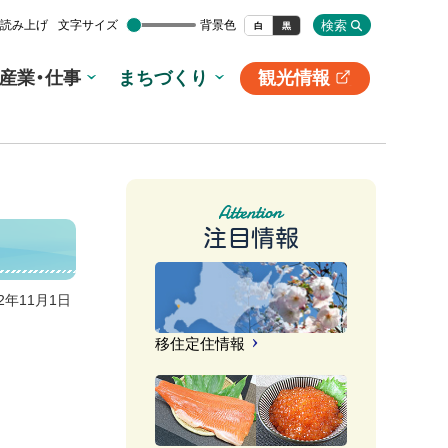
検索
読み上げ
文字サイズ
背景色
白
黒
産業・仕事
まちづくり
観光情報
別
サ
イ
ト
注目情報
22年11月1日
移住定住情報