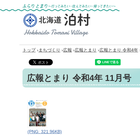
ふらりとまり～行ってみたい・住んでみた
い・帰ってきたい～
北海道 泊村
Hokkaido Tomari
Village
›
›
›
›
トップ
まちづくり
広報
広報とまり
広報とまり 令和4年
広報とまり 令和4年 11月号
(PNG: 321.96KB)