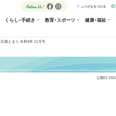
ふりがなをつける
公式SNS
Fa
Ins
ce
tag
Follow
くらし・手続き
教育・スポーツ
bo
ra
健康・福祉
Us!
ok
m
›
広報とまり 令和4年 11月号
公開日：
20