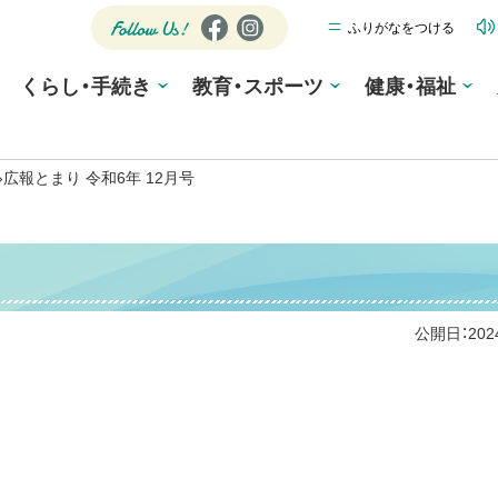
ふりがなをつける
公式SNS
Fa
Ins
ce
tag
Follow
くらし・手続き
教育・スポーツ
bo
ra
健康・福祉
Us!
ok
m
›
広報とまり 令和6年 12月号
公開日：
20