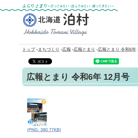
ふらりとまり～行ってみたい・住んでみた
い・帰ってきたい～
北海道 泊村
Hokkaido Tomari
Village
›
›
›
›
トップ
まちづくり
広報
広報とまり
広報とまり 令和6年
広報とまり 令和6年 12月号
(PNG: 380.77KB)