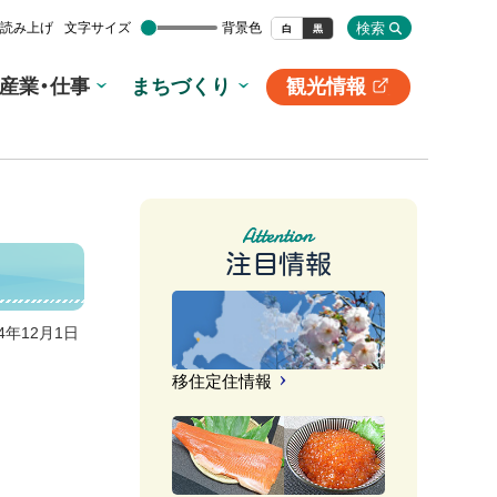
検索
読み上げ
文字サイズ
背景色
白
黒
産業・仕事
まちづくり
観光情報
別
サ
イ
ト
注目情報
24年12月1日
移住定住情報