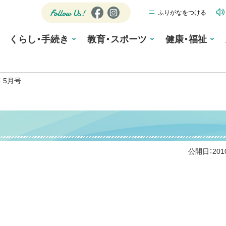
ふりがなをつける
公式SNS
Fa
Ins
ce
tag
Follow
くらし・手続き
教育・スポーツ
bo
ra
健康・福祉
Us!
ok
m
 5月号
公開日：
20