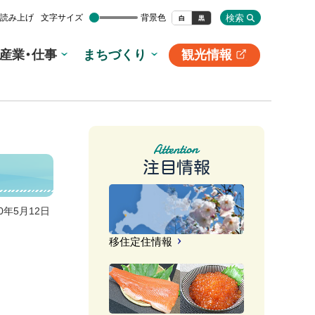
検索
読み上げ
文字サイズ
背景色
白
黒
産業・仕事
まちづくり
観光情報
別
サ
イ
ト
注目情報
10年5月12日
移住定住情報