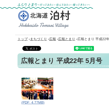
ふらりとまり～行ってみたい・住んでみた
い・帰ってきたい～
北海道 泊村
Hokkaido Tomari
Village
›
›
›
›
トップ
まちづくり
広報
広報とまり
広報とまり 平成22年
広報とまり 平成22年 5月号
(PDF: 4.77MB)