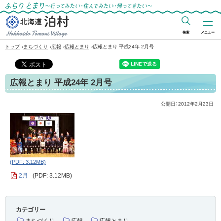
ふらりとまり～行ってみたい・住んでみた
い・帰ってきたい～
検索
メニュー
北海道 泊村
›
›
›
›
トップ
まちづくり
広報
広報とまり
広報とまり 平成24年 2月号
Hokkaido Tomari
Village
広報とまり 平成24年 2月号
公開日：
2012年2月23日
(PDF: 3.12MB)
2月
(PDF: 3.12MB)
カテゴリー
まちづくり
広報
広報とまり