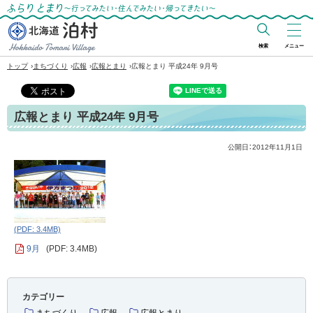
ふらりとまり～行ってみたい・住んでみた
い・帰ってきたい～
検索
メニュー
北海道 泊村
›
›
›
›
トップ
まちづくり
広報
広報とまり
広報とまり 平成24年 9月号
Hokkaido Tomari
Village
広報とまり 平成24年 9月号
公開日：
2012年11月1日
(PDF: 3.4MB)
9月
(PDF: 3.4MB)
カテゴリー
まちづくり
広報
広報とまり