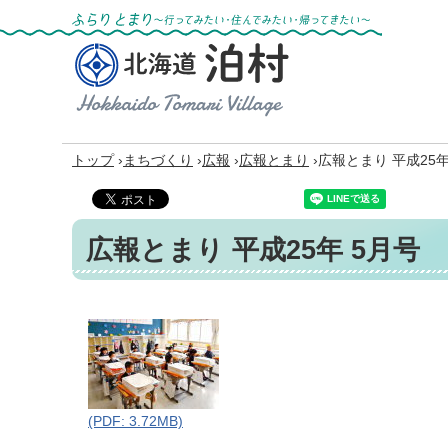
ふらりとまり～行ってみたい・住んでみた
い・帰ってきたい～
北海道 泊村
Hokkaido Tomari
Village
›
›
›
›
トップ
まちづくり
広報
広報とまり
広報とまり 平成25年
広報とまり 平成25年 5月号
(PDF: 3.72MB)