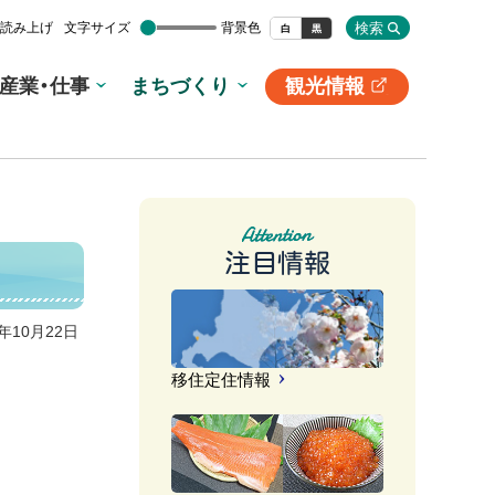
検索
読み上げ
文字サイズ
背景色
白
黒
産業・仕事
まちづくり
観光情報
別
サ
イ
ト
注目情報
3年10月22日
移住定住情報