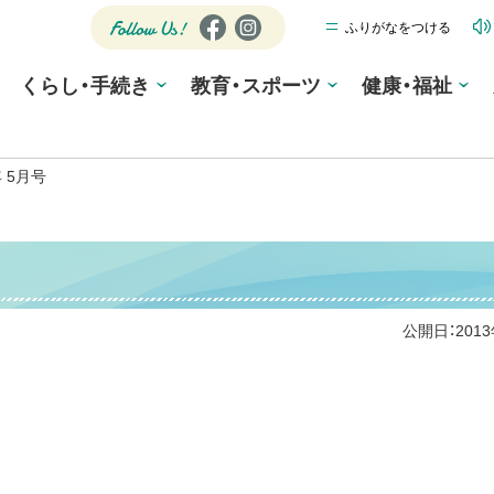
ふりがなをつける
公式SNS
Fa
Ins
ce
tag
Follow
くらし・手続き
教育・スポーツ
bo
ra
健康・福祉
Us!
ok
m
 5月号
公開日：
201