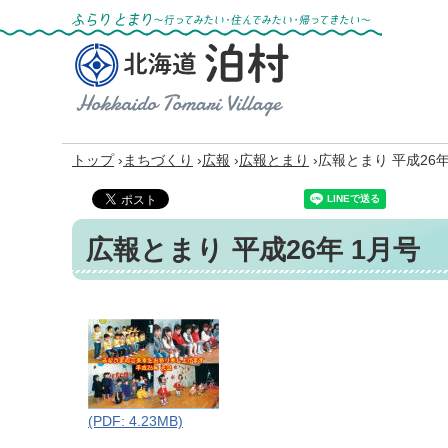
ふらりとまり～行ってみたい・住んでみた
い・帰ってきたい～
北海道 泊村
Hokkaido Tomari
Village
›
›
›
›
トップ
まちづくり
広報
広報とまり
広報とまり 平成26年
広報とまり 平成26年 1月号
(PDF: 4.23MB)