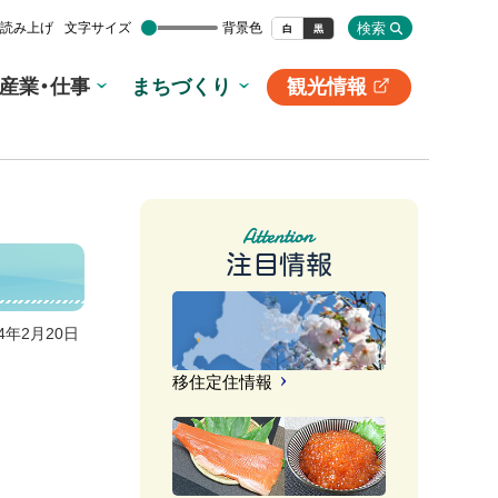
検索
読み上げ
文字サイズ
背景色
白
黒
産業・仕事
まちづくり
観光情報
別
サ
イ
ト
注目情報
14年2月20日
移住定住情報