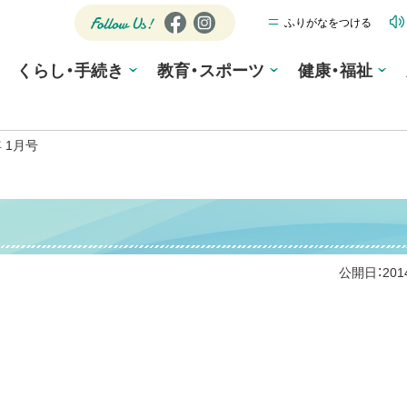
ふりがなをつける
公式SNS
Fa
Ins
ce
tag
Follow
くらし・手続き
教育・スポーツ
bo
ra
健康・福祉
Us!
ok
m
 1月号
公開日：
20