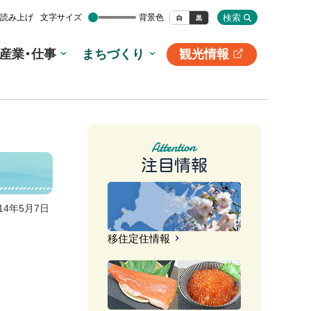
検索
読み上げ
文字サイズ
背景色
白
黒
産業・仕事
まちづくり
観光情報
別
サ
イ
ト
注目情報
014年5月7日
移住定住情報