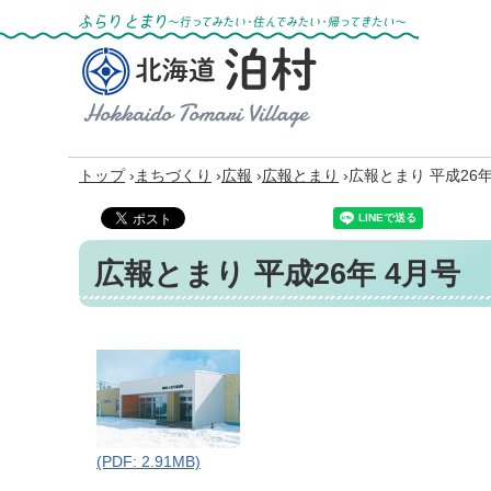
ふらりとまり～行ってみたい・住んでみた
い・帰ってきたい～
北海道 泊村
Hokkaido Tomari
Village
›
›
›
›
トップ
まちづくり
広報
広報とまり
広報とまり 平成26年
広報とまり 平成26年 4月号
(PDF: 2.91MB)