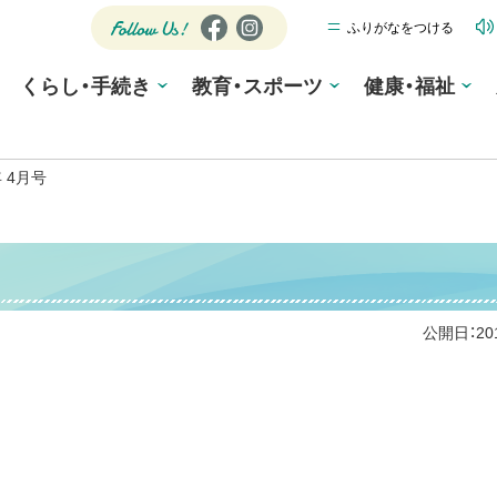
ふりがなをつける
公式SNS
Fa
Ins
ce
tag
Follow
くらし・手続き
教育・スポーツ
bo
ra
健康・福祉
Us!
ok
m
 4月号
公開日：
2