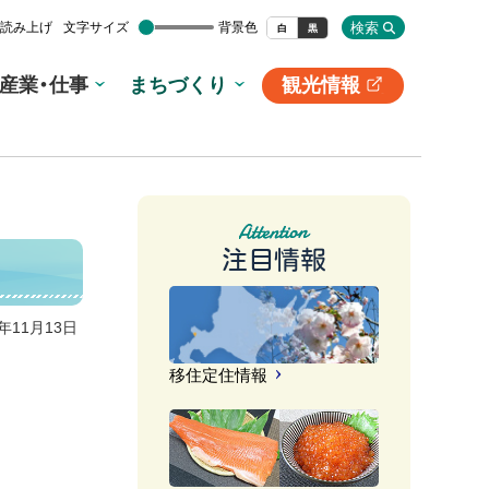
検索
読み上げ
文字サイズ
背景色
白
黒
産業・仕事
まちづくり
観光情報
別
サ
イ
ト
注目情報
4年11月13日
移住定住情報