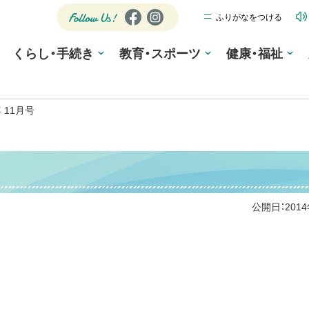
ふりがなをつける
公式SNS
Fa
Ins
ce
tag
Follow
くらし・手続き
教育・スポーツ
bo
ra
健康・福祉
Us!
ok
m
 11月号
公開日：
201