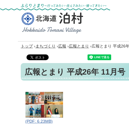
ふらりとまり～行ってみたい・住んでみた
い・帰ってきたい～
北海道 泊村
Hokkaido Tomari
Village
›
›
›
›
トップ
まちづくり
広報
広報とまり
広報とまり 平成26年
広報とまり 平成26年 11月号
(PDF: 6.23MB)