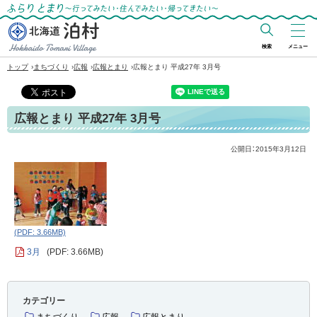
ふらりとまり～行ってみたい・住んでみた
い・帰ってきたい～
検索
メニュー
北海道 泊村
›
›
›
›
トップ
まちづくり
広報
広報とまり
広報とまり 平成27年 3月号
Hokkaido Tomari
Village
広報とまり 平成27年 3月号
公開日：
2015年3月12日
(PDF: 3.66MB)
3月
(PDF: 3.66MB)
カテゴリー
まちづくり
広報
広報とまり