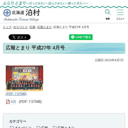
ふらりとまり～行ってみたい・住んでみた
い・帰ってきたい～
検索
メニュー
北海道 泊村
›
›
›
›
トップ
まちづくり
広報
広報とまり
広報とまり 平成27年 4月号
Hokkaido Tomari
Village
広報とまり 平成27年 4月号
公開日：
2015年4月7日
(PDF: 7.07MB)
4月
(PDF: 7.07MB)
カテゴリー
まちづくり
広報
広報とまり