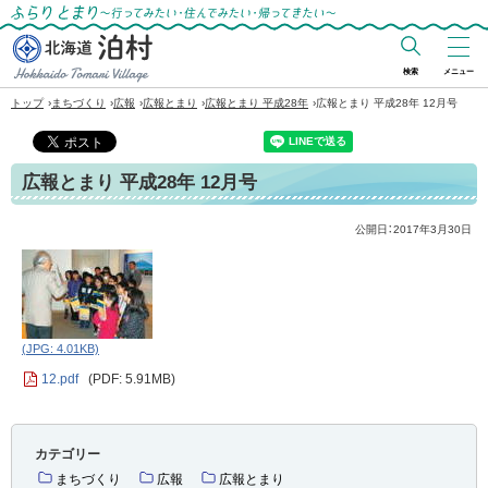
ふらりとまり～行ってみたい・住んでみた
い・帰ってきたい～
検索
メニュー
北海道 泊村
›
›
›
›
›
トップ
まちづくり
広報
広報とまり
広報とまり 平成28年
広報とまり 平成28年 12月号
Hokkaido Tomari
Village
広報とまり 平成28年 12月号
公開日：
2017年3月30日
(JPG: 4.01KB)
12.pdf
(PDF: 5.91MB)
カテゴリー
まちづくり
広報
広報とまり