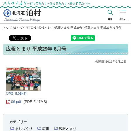
ふらりとまり～行ってみたい・住んでみた
い・帰ってきたい～
検索
メニュー
北海道 泊村
›
›
›
›
›
トップ
まちづくり
広報
広報とまり
広報とまり 平成29年
広報とまり 平成29年 6月号
Hokkaido Tomari
Village
広報とまり 平成29年 6月号
公開日：
2017年6月12日
(JPG: 5.01KB)
06.pdf
(PDF: 5.47MB)
カテゴリー
まちづくり
広報
広報とまり