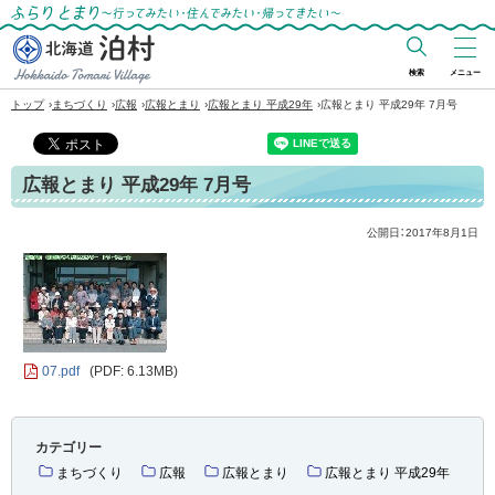
ふらりとまり～行ってみたい・住んでみた
い・帰ってきたい～
検索
メニュー
北海道 泊村
›
›
›
›
›
トップ
まちづくり
広報
広報とまり
広報とまり 平成29年
広報とまり 平成29年 7月号
Hokkaido Tomari
Village
広報とまり 平成29年 7月号
公開日：
2017年8月1日
07.pdf
(PDF: 6.13MB)
カテゴリー
まちづくり
広報
広報とまり
広報とまり 平成29年