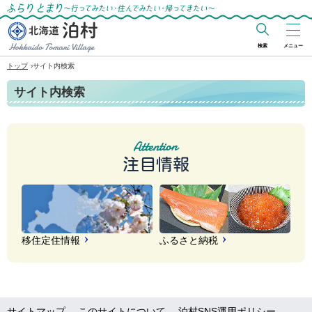
ふらりとまり～行ってみたい・住んでみた
い・帰ってきたい～
検索
メニュー
北海道 泊村
›
トップ
サイト内検索
Hokkaido Tomari
サイト内検索
Village
注目情報
移住定住情報
ふるさと納税
サイトマップ
このサイトについて
泊村SNS運用ポリシー