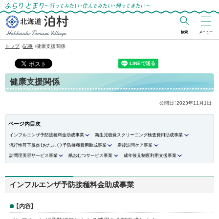
ふらりとまり～行ってみたい・住んでみた
い・帰ってきたい～
検索
メニュー
北海道 泊村
›
›
トップ
記事
健康支援関係
Hokkaido Tomari
Village
健康支援関係
公開日：
2023年11月1日
ページ内目次
インフルエンザ予防接種料金助成事業
新生児聴覚スクリーニング検査費用助成事業
流行性耳下腺炎（おたふく）予防接種費用助成事業
産後訪問ケア事業
訪問理美容サービス事業
紙おむつサービス事業
成年後見制度利用支援事業
インフルエンザ予防接種料金助成事業
【内容】