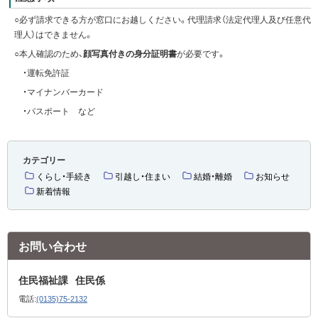
ト
）
○必ず請求できる方が窓口にお越しください。代理請求（法定代理人及び任意代
理人）はできません。
○本人確認のため、
顔写真付きの身分証明書
が必要です。
・運転免許証
・マイナンバーカード
・パスポート など
カテゴリー
くらし・手続き
引越し・住まい
結婚・離婚
お知らせ
新着情報
お問い合わせ
住民福祉課
住民係
電話:
(0135)75-2132