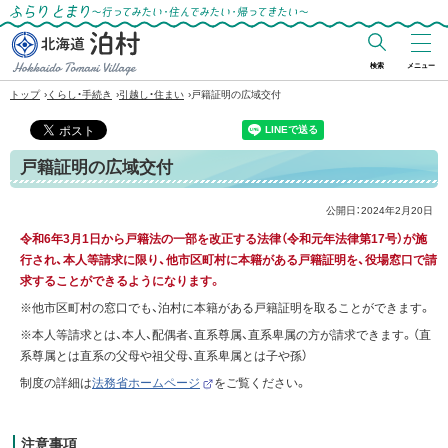
ふらりとまり～行ってみたい・住んでみた
い・帰ってきたい～
検索
メニュー
北海道 泊村
›
›
›
トップ
くらし・手続き
引越し・住まい
戸籍証明の広域交付
Hokkaido Tomari
Village
戸籍証明の広域交付
公開日：
2024年2月20日
令和6年3月1日から戸籍法の一部を改正する法律（令和元年法律第17号）が施
行され、本人等請求に限り、他市区町村に本籍がある戸籍証明を、役場窓口で請
求することができるようになります。
※他市区町村の窓口でも、泊村に本籍がある戸籍証明を取ることができます。
※本人等請求とは、本人、配偶者、直系尊属、直系卑属の方が請求できます。（直
系尊属とは直系の父母や祖父母、直系卑属とは子や孫）
制度の詳細は
法務省ホームページ
をご覧ください。
（
外
部
サ
注意事項
イ