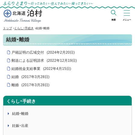
ふらりとまり～行ってみたい・住んでみた
い・帰ってきたい～
検索
メニュー
北海道 泊村
›
›
トップ
くらし・手続き
結婚・離婚
Hokkaido Tomari
結婚・離婚
Village
戸籍証明の広域交付
(
2024年2月20日
)
郵送による証明請求
(
2022年12月19日
)
結婚祝金支給事業
(
2022年4月15日
)
結婚
(
2017年3月28日
)
離婚
(
2017年3月28日
)
くらし・手続き
結婚・離婚
妊娠・出産