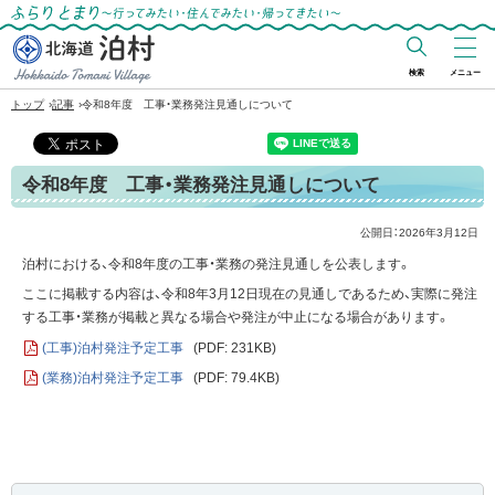
ふらりとまり～行ってみたい・住んでみた
い・帰ってきたい～
検索
メニュー
北海道 泊村
›
›
トップ
記事
令和8年度 工事・業務発注見通しについて
Hokkaido Tomari
Village
令和8年度 工事・業務発注見通しについて
公開日：
2026年3月12日
泊村における、令和8年度の工事・業務の発注見通しを公表します。
ここに掲載する内容は、令和8年3月12日現在の見通しであるため、実際に発注
する工事・業務が掲載と異なる場合や発注が中止になる場合があります。
(工事)泊村発注予定工事
(PDF: 231KB)
(業務)泊村発注予定工事
(PDF: 79.4KB)