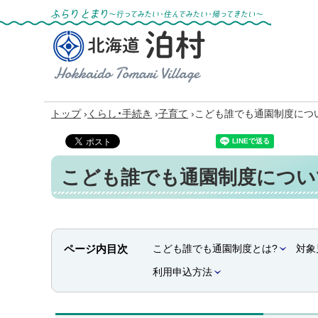
ふらりとまり～行ってみたい・住んでみた
い・帰ってきたい～
北海道 泊村
Hokkaido Tomari
Village
›
›
›
トップ
くらし・手続き
子育て
こども誰でも通園制度につ
こども誰でも通園制度につい
ページ内目次
こども誰でも通園制度とは?
対象
利用申込方法