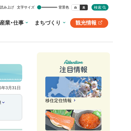
検索
読み上げ
文字サイズ
背景色
白
黒
産業・仕事
まちづくり
観光情報
別
サ
イ
ト
注目情報
26年3月31日
移住定住情報
担