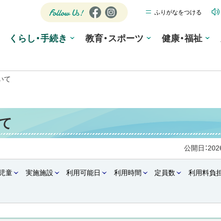
ふりがなをつける
公式SNS
Fa
Ins
ce
tag
Follow
くらし・手続き
教育・スポーツ
bo
ra
健康・福祉
Us!
ok
m
いて
て
公開日：
20
児童
実施施設
利用可能日
利用時間
定員数
利用料負