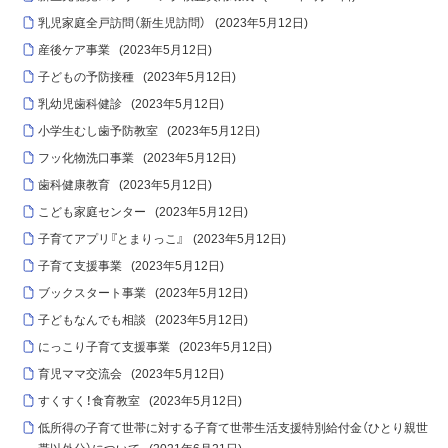
乳児家庭全戸訪問（新生児訪問）
(
2023年5月12日
)
産後ケア事業
(
2023年5月12日
)
子どもの予防接種
(
2023年5月12日
)
乳幼児歯科健診
(
2023年5月12日
)
小学生むし歯予防教室
(
2023年5月12日
)
フッ化物洗口事業
(
2023年5月12日
)
歯科健康教育
(
2023年5月12日
)
こども家庭センター
(
2023年5月12日
)
子育てアプリ『とまりっこ』
(
2023年5月12日
)
子育て支援事業
(
2023年5月12日
)
ブックスタート事業
(
2023年5月12日
)
子どもなんでも相談
(
2023年5月12日
)
にっこり子育て支援事業
(
2023年5月12日
)
育児ママ交流会
(
2023年5月12日
)
すくすく！食育教室
(
2023年5月12日
)
低所得の子育て世帯に対する子育て世帯生活支援特別給付金（ひとり親世