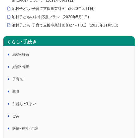
帯以外分）について
(
2021年6月21日
)
泊村子ども・子育て支援事業計画
(
2020年5月1日
)
泊村子どもの未来応援プラン
(
2020年5月1日
)
泊村子ども・子育て支援事業計画（H27～H31）
(
2015年11月5日
)
くらし・手続き
結婚・離婚
妊娠・出産
子育て
教育
引越し・住まい
ごみ
医療・福祉・介護