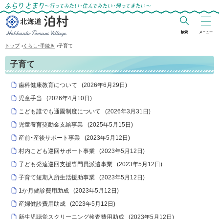
ふらりとまり～行ってみたい・住んでみた
い・帰ってきたい～
検索
メニュー
北海道 泊村
›
›
トップ
くらし・手続き
子育て
Hokkaido Tomari
子育て
Village
歯科健康教育について
(
2026年6月29日
)
児童手当
(
2026年4月10日
)
こども誰でも通園制度について
(
2026年3月31日
)
児童養育奨励金支給事業
(
2025年5月15日
)
産前・産後サポート事業
(
2023年5月12日
)
村内こども巡回サポート事業
(
2023年5月12日
)
子ども発達巡回支援専門員派遣事業
(
2023年5月12日
)
子育て短期入所生活援助事業
(
2023年5月12日
)
1か月健診費用助成
(
2023年5月12日
)
産婦健診費用助成
(
2023年5月12日
)
新生児聴覚スクリーニング検査費用助成
(
2023年5月12日
)