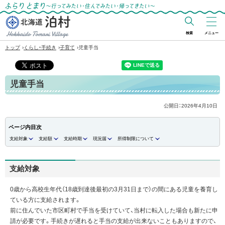
ふらりとまり～行ってみたい・住んでみた
い・帰ってきたい～
検索
メニュー
北海道 泊村
›
›
›
トップ
くらし・手続き
子育て
児童手当
Hokkaido Tomari
Village
児童手当
公開日：
2026年4月10日
ページ内目次
支給対象
支給額
支給時期
現況届
所得制限について
支給対象
0歳から高校生年代（18歳到達後最初の3月31日まで）の間にある児童を養育し
ている方に支給されます。
前に住んでいた市区町村で手当を受けていて、当村に転入した場合も新たに申
請が必要です。手続きが遅れると手当の支給が出来ないこともありますので、