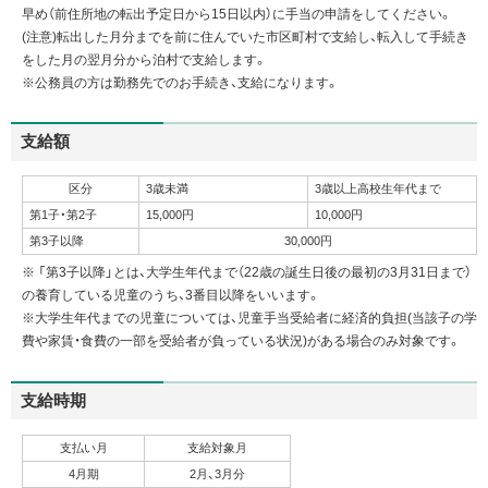
早め（前住所地の転出予定日から15日以内）に手当の申請をしてください。
(注意)転出した月分までを前に住んでいた市区町村で支給し、転入して手続き
をした月の翌月分から泊村で支給します。
※公務員の方は勤務先でのお手続き、支給になります。
支給額
区分
3歳未満
3歳以上高校生年代まで
第1子・第2子
15,000円
10,000円
第3子以降
30,000円
※ 「第3子以降」とは、大学生年代まで（22歳の誕生日後の最初の3月31日まで）
の養育している児童のうち、3番目以降をいいます。
※大学生年代までの児童については、児童手当受給者に経済的負担(当該子の学
費や家賃・食費の一部を受給者が負っている状況)がある場合のみ対象です。
支給時期
支払い月
支給対象月
4月期
2月、3月分