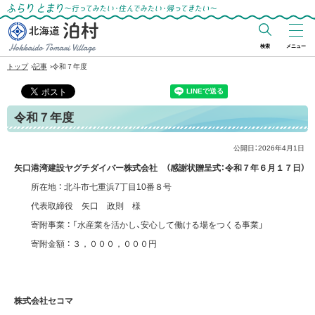
ふらりとまり～行ってみたい・住んでみた
い・帰ってきたい～
検索
メニュー
北海道 泊村
›
›
トップ
記事
令和７年度
Hokkaido Tomari
Village
令和７年度
公開日：
2026年4月1日
矢口港湾建設ヤグチダイバー株式会社 （感謝状贈呈式：令和７年６月１７日）
所在地 ： 北斗市七重浜7丁目10番８号
代表取締役 矢口 政則 様
寄附事業 ： 「水産業を活かし、安心して働ける場をつくる事業」
寄附金額 ： ３，０００，０００円
株式会社セコマ