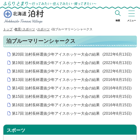
ふらりとまり～行ってみたい・住んでみた
い・帰ってきたい～
検索
メニュー
北海道 泊村
›
›
›
トップ
教育・スポーツ
スポーツ
泊ブルーマリーンシャークス
Hokkaido Tomari
泊ブルーマリーンシャークス
Village
第20回 泊村長杯選抜少年アイスホッケー大会の結果
(
2022年6月13日
)
第19回 泊村長杯選抜少年アイスホッケー大会の結果
(
2022年6月13日
)
第18回 泊村長杯選抜少年アイスホッケー大会の結果
(
2022年6月13日
)
第13回 泊村長杯選抜少年アイスホッケー大会の結果
(
2016年8月15日
)
第14回 泊村長杯選抜少年アイスホッケー大会の結果
(
2016年8月15日
)
第15回 泊村長杯選抜少年アイスホッケー大会の結果
(
2016年8月15日
)
第16回 泊村長杯選抜少年アイスホッケー大会の結果
(
2016年8月15日
)
第17回 泊村長杯選抜少年アイスホッケー大会の結果
(
2016年8月15日
)
スポーツ