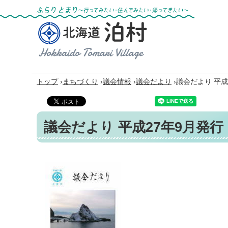
ふらりとまり～行ってみたい・住んでみた
い・帰ってきたい～
北海道 泊村
Hokkaido Tomari
Village
›
›
›
›
トップ
まちづくり
議会情報
議会だより
議会だより 平成2
議会だより 平成27年9月発行 N