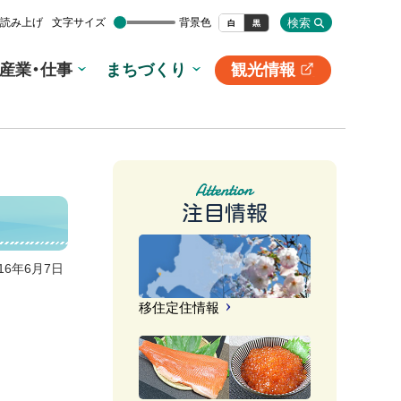
検索
読み上げ
文字サイズ
背景色
白
黒
産業・仕事
まちづくり
観光情報
別
サ
イ
ト
注目情報
016年6月7日
移住定住情報