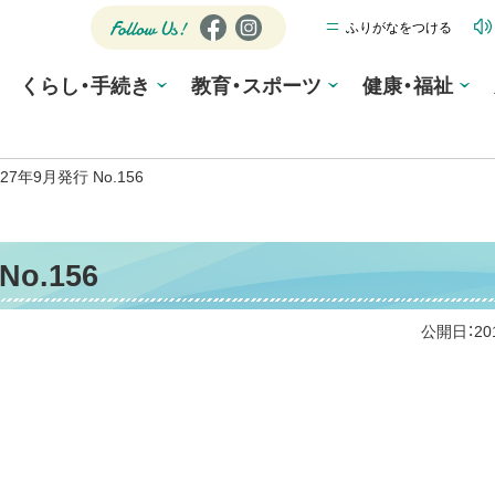
ふりがなをつける
公式SNS
Fa
Ins
ce
tag
Follow
くらし・手続き
教育・スポーツ
bo
ra
健康・福祉
Us!
ok
m
7年9月発行 No.156
o.156
公開日：
2