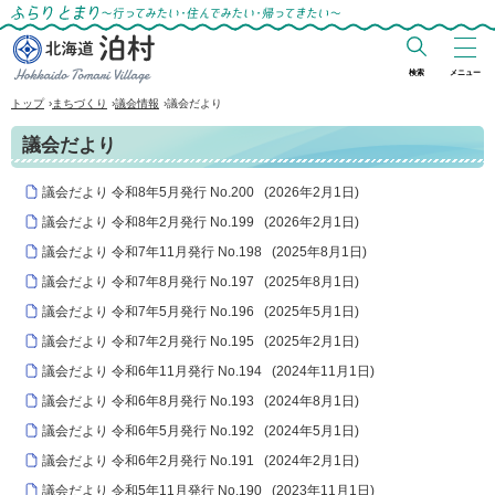
ふらりとまり～行ってみたい・住んでみた
い・帰ってきたい～
検索
メニュー
北海道 泊村
›
›
›
トップ
まちづくり
議会情報
議会だより
Hokkaido Tomari
議会だより
Village
議会だより 令和8年5月発行 No.200
(
2026年2月1日
)
議会だより 令和8年2月発行 No.199
(
2026年2月1日
)
議会だより 令和7年11月発行 No.198
(
2025年8月1日
)
議会だより 令和7年8月発行 No.197
(
2025年8月1日
)
議会だより 令和7年5月発行 No.196
(
2025年5月1日
)
議会だより 令和7年2月発行 No.195
(
2025年2月1日
)
議会だより 令和6年11月発行 No.194
(
2024年11月1日
)
議会だより 令和6年8月発行 No.193
(
2024年8月1日
)
議会だより 令和6年5月発行 No.192
(
2024年5月1日
)
議会だより 令和6年2月発行 No.191
(
2024年2月1日
)
議会だより 令和5年11月発行 No.190
(
2023年11月1日
)