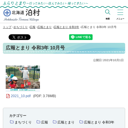
ふらりとまり～行ってみたい・住んでみた
い・帰ってきたい～
検索
メニュー
北海道 泊村
›
›
›
›
›
トップ
まちづくり
広報
広報とまり
広報とまり 令和3年
広報とまり 令和3年 10月号
Hokkaido Tomari
Village
広報とまり 令和3年 10月号
公開日：
2021年10月1日
2021_10.pdf
(PDF: 3.78MB)
カテゴリー
まちづくり
広報
広報とまり
広報とまり 令和3年