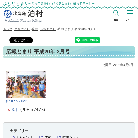
ふらりとまり～行ってみたい・住んでみた
い・帰ってきたい～
検索
メニュー
北海道 泊村
›
›
›
›
トップ
まちづくり
広報
広報とまり
広報とまり 平成20年 3月号
Hokkaido Tomari
Village
広報とまり 平成20年 3月号
公開日：
2008年4月9日
(PDF: 5.74MB)
3月
(PDF: 5.74MB)
カテゴリー
まちづくり
広報
広報とまり