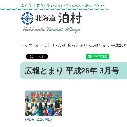
ふらりとまり～行ってみたい・住んでみた
い・帰ってきたい～
北海道 泊村
Hokkaido Tomari
Village
›
›
›
›
トップ
まちづくり
広報
広報とまり
広報とまり 平成26年
広報とまり 平成26年 3月号
(PDF: 2.26MB)