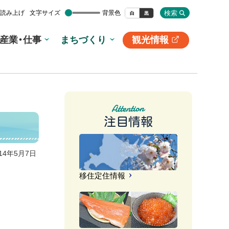
検索
読み上げ
文字サイズ
背景色
白
黒
産業・仕事
まちづくり
観光情報
別
サ
イ
ト
注目情報
014年5月7日
移住定住情報