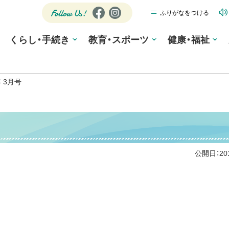
ふりがなをつける
公式SNS
Fa
Ins
ce
tag
Follow
くらし・手続き
教育・スポーツ
bo
ra
健康・福祉
Us!
ok
m
 3月号
公開日：
2