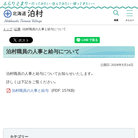
ふらりとまり～行ってみたい・住んでみた
い・帰ってきたい～
検索
メニュー
北海道 泊村
›
›
トップ
記事
泊村職員の人事と給与について
Hokkaido Tomari
Village
泊村職員の人事と給与について
公開日：
2026年5月14日
泊村職員の人事と給与についてお知らせいたします。
詳しくは下記をご覧ください。
泊村職員の人事と給与
(PDF: 157KB)
カテゴリー