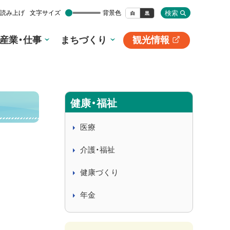
検索
読み上げ
文字サイズ
背景色
白
黒
産業・仕事
まちづくり
観光情報
別
サ
イ
ト
健康・福祉
医療
介護・福祉
健康づくり
年金