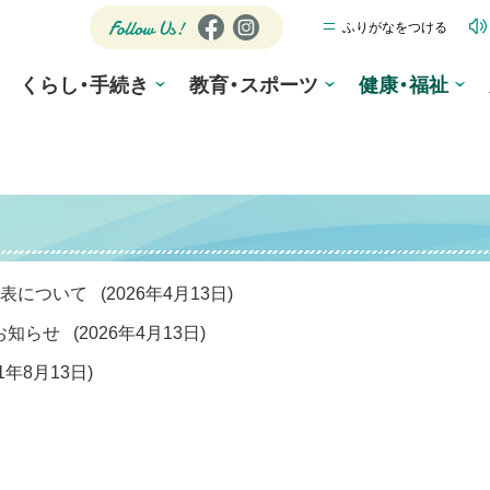
ふりがなをつける
公式SNS
Fa
Ins
ce
tag
Follow
くらし・手続き
教育・スポーツ
bo
ra
健康・福祉
Us!
ok
m
公表について
(
2026年4月13日
)
のお知らせ
(
2026年4月13日
)
21年8月13日
)