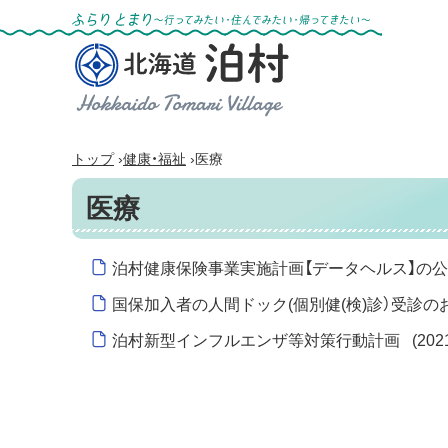
ふらりとまり～行ってみたい・住んでみた
い・帰ってきたい～
北海道 泊村
Hokkaido Tomari
Village
›
›
トップ
健康・福祉
医療
医療
泊村健康保険事業実施計画【データヘルス】の
国保加入者の人間ドック(個別健(検)診）受診
泊村新型インフルエンザ等対策行動計画
(
20