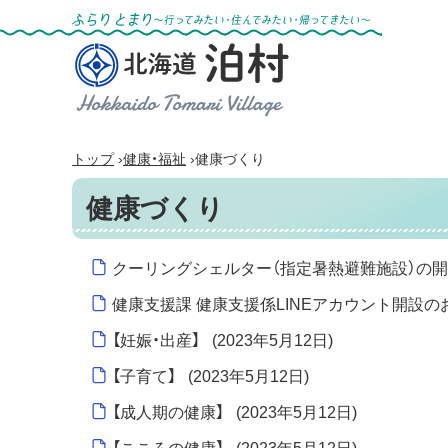
ふらりとまり～行ってみたい・住んでみた
い・帰ってきたい～
北海道 泊村
Hokkaido Tomari
Village
›
›
トップ
健康・福祉
健康づくり
健康づくり
クーリングシェルター（指定暑熱避難施設）の
健康支援課 健康支援係LINEアカウント開設
【妊娠・出産】
(
2023年5月12日
)
【子育て】
(
2023年5月12日
)
【成人期の健康】
(
2023年5月12日
)