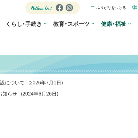
ふりがなをつける
公式SNS
Fa
Ins
ce
tag
Follow
くらし・手続き
教育・スポーツ
bo
ra
健康・福祉
Us!
ok
m
開設について
(
2026年7月1日
)
のお知らせ
(
2024年6月26日
)