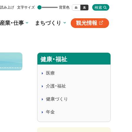
検索
読み上げ
文字サイズ
背景色
白
黒
産業・仕事
まちづくり
観光情報
別
サ
イ
ト
健康・福祉
医療
介護・福祉
健康づくり
年金