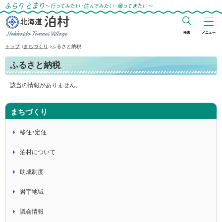
ふらりとまり～行ってみたい・住んでみた
い・帰ってきたい～
検索
メニュー
北海道 泊村
›
›
トップ
まちづくり
ふるさと納税
Hokkaido Tomari
ふるさと納税
Village
該当の情報がありません。
まちづくり
移住・定住
泊村について
助成制度
岩宇地域
議会情報